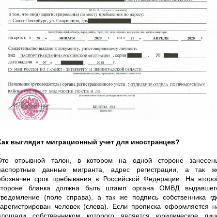
Как выглядит миграционный учет для иностранцев?
Это отрывной талон, в котором на одной стороне занесен
паспортные данные мигранта, адрес регистрации, а так ж
обозначен срок пребывания в Российской Федерации. На второ
стороне бланка должна быть штамп органа ОМВД выдавшег
уведомление (поле справа), а так же подпись собственника гд
зарегистрирован человек (слева). Если прописка оформляется н
площади собственником которого является юридическое лиц