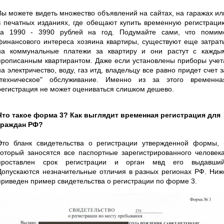
Вы можете видеть множество объявлений на сайтах, на гаражах ил
в печатных изданиях, где обещают купить временную регистраци
за 1990 - 3990 рублей на год. Подумайте сами, что помим
финансового интереса хозяина квартиры, существуют еще затрат
на коммунальные платежи за квартиру и они растут с кажды
прописанным квартирантом. Даже если установлены приборы учет
на электричество, воду, газ итд, владельцу все равно придет счет з
"техническое" обслуживание. Именно из за этого временна
регистрация не может оцениваться слишком дешево.
Что такое форма 3? Как выглядит временная регистрация для
граждан РФ?
Это бланк свидетельства о регистрации утвержденной формы, 
который заносятся все паспортные зарегистрированного человека
проставлен срок регистрации и орган мвд его выдавший
Допускаются незначительные отличия в разных регионах РФ. Ниж
приведен пример свидетельства о регистрации по форме 3.