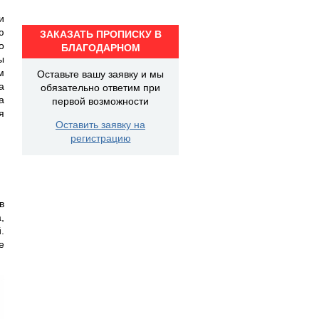
и
ю
ЗАКАЗАТЬ ПРОПИСКУ В
о
БЛАГОДАРНОМ
ы
м
Оставьте вашу заявку и мы
а
обязательно ответим при
а
первой возможности
я
Оставить заявку на
регистрацию
в
,
.
е